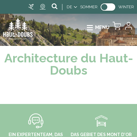
DE
SOMMER
WINTER
MENU
Architecture du Haut-
Doubs
EIN EXPERTENTEAM, DAS
DAS GEBIET DES MONT D'OR